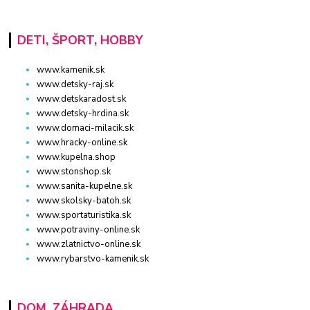
DETI, ŠPORT, HOBBY
www.kamenik.sk
www.detsky-raj.sk
www.detskaradost.sk
www.detsky-hrdina.sk
www.domaci-milacik.sk
www.hracky-online.sk
www.kupelna.shop
www.stonshop.sk
www.sanita-kupelne.sk
www.skolsky-batoh.sk
www.sportaturistika.sk
www.potraviny-online.sk
www.zlatnictvo-online.sk
www.rybarstvo-kamenik.sk
DOM, ZÁHRADA