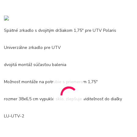
Spätné zrkadlo s dvojitým držiakom 1,75" pre UTV Polaris
Univerzálne zrkadlo pre UTV
dvojitá montáž súčasťou balenia
Možnosť montáže na potrubie s priemerom 1,75"
rozmer 38x6,5 cm vypuklé sklo, zlepšuje viditeľnosť do diaľky
LU-UTV-2