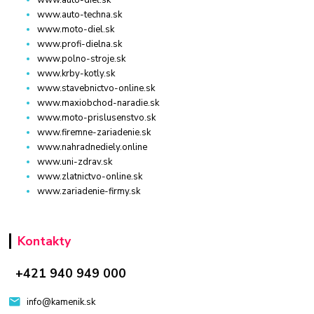
www.auto-techna.sk
www.moto-diel.sk
www.profi-dielna.sk
www.polno-stroje.sk
www.krby-kotly.sk
www.stavebnictvo-online.sk
www.maxiobchod-naradie.sk
www.moto-prislusenstvo.sk
www.firemne-zariadenie.sk
www.nahradnediely.online
www.uni-zdrav.sk
www.zlatnictvo-online.sk
www.zariadenie-firmy.sk
Kontakty
+421 940 949 000
info@kamenik.sk