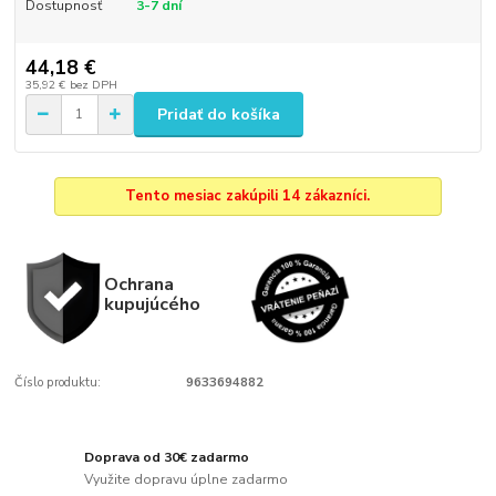
Dostupnosť
3-7 dní
44,18 €
35,92 €
bez DPH
Pridať do košíka
Tento mesiac zakúpili 14 zákazníci.
Ochrana
kupujúcého
Číslo produktu:
9633694882
Doprava od 30€ zadarmo
Využite dopravu úplne zadarmo