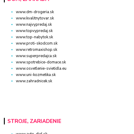
www.dm-drogeria.sk
www.kvalitnytovar.sk
www.najvypredaj.sk
www.topvypredaj.sk
www.top-nabytok.sk
www.proti-skodcom.sk
www.retromaxishop.sk
www.superpredajca.sk
www.spotrebice-domace.sk
www.osvetlenie-svietidla.eu
www.uni-kozmetika.sk
www.zahradnicek.sk
STROJE, ZARIADENIE
www.auto-diel.sk