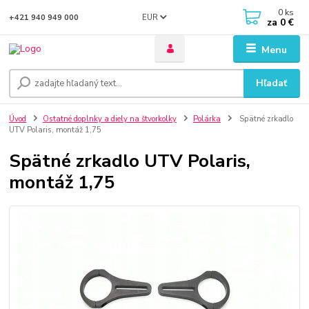
0
ks
EUR
+421 940 949 000
za
0 €
Menu
Hľadať
Úvod
Ostatné doplnky a diely na štvorkolky
Polárka
Spätné zrkadlo
UTV Polaris, montáž 1,75
Spätné zrkadlo UTV Polaris,
montáž 1,75