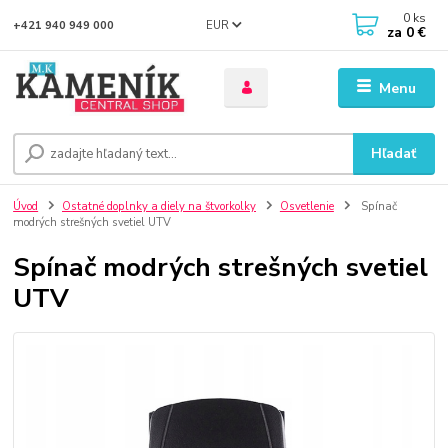
0
ks
EUR
+421 940 949 000
za
0 €
Menu
Hľadať
Úvod
Ostatné doplnky a diely na štvorkolky
Osvetlenie
Spínač
modrých strešných svetiel UTV
Spínač modrých strešných svetiel
UTV