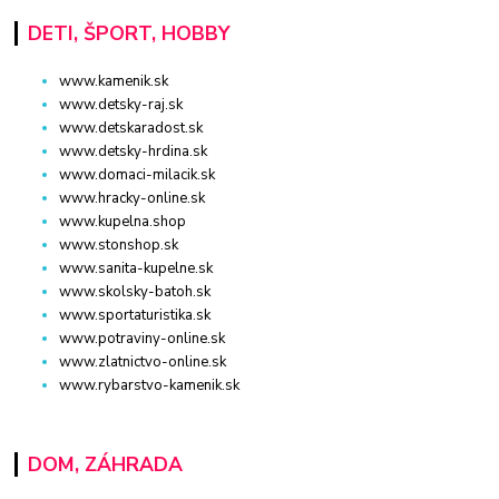
DETI, ŠPORT, HOBBY
www.kamenik.sk
www.detsky-raj.sk
www.detskaradost.sk
www.detsky-hrdina.sk
www.domaci-milacik.sk
www.hracky-online.sk
www.kupelna.shop
www.stonshop.sk
www.sanita-kupelne.sk
www.skolsky-batoh.sk
www.sportaturistika.sk
www.potraviny-online.sk
www.zlatnictvo-online.sk
www.rybarstvo-kamenik.sk
DOM, ZÁHRADA