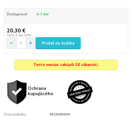
Dostupnosť
3-7 dní
20,30 €
16,51 €
bez DPH
Pridať do košíka
Tento mesiac zakúpili 18 zákazníci.
Ochrana
kupujúcého
Číslo produktu:
9629985899