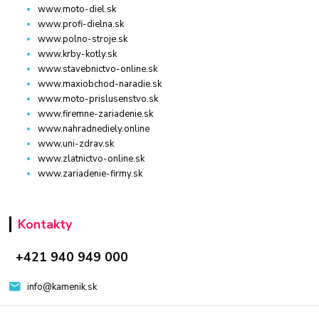
www.moto-diel.sk
www.profi-dielna.sk
www.polno-stroje.sk
www.krby-kotly.sk
www.stavebnictvo-online.sk
www.maxiobchod-naradie.sk
www.moto-prislusenstvo.sk
www.firemne-zariadenie.sk
www.nahradnediely.online
www.uni-zdrav.sk
www.zlatnictvo-online.sk
www.zariadenie-firmy.sk
Kontakty
+421 940 949 000
info@kamenik.sk