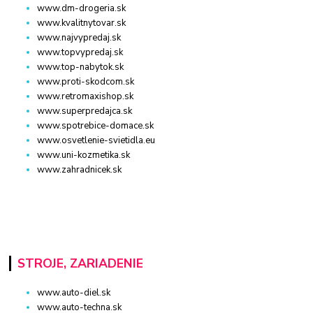
www.dm-drogeria.sk
www.kvalitnytovar.sk
www.najvypredaj.sk
www.topvypredaj.sk
www.top-nabytok.sk
www.proti-skodcom.sk
www.retromaxishop.sk
www.superpredajca.sk
www.spotrebice-domace.sk
www.osvetlenie-svietidla.eu
www.uni-kozmetika.sk
www.zahradnicek.sk
STROJE, ZARIADENIE
www.auto-diel.sk
www.auto-techna.sk