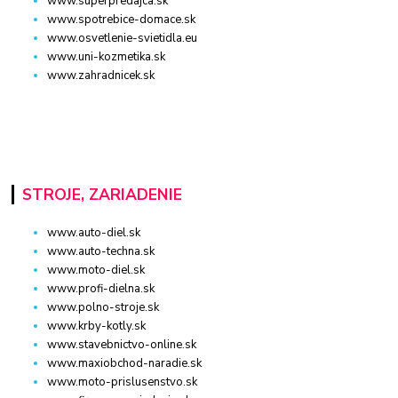
www.superpredajca.sk
www.spotrebice-domace.sk
www.osvetlenie-svietidla.eu
www.uni-kozmetika.sk
www.zahradnicek.sk
STROJE, ZARIADENIE
www.auto-diel.sk
www.auto-techna.sk
www.moto-diel.sk
www.profi-dielna.sk
www.polno-stroje.sk
www.krby-kotly.sk
www.stavebnictvo-online.sk
www.maxiobchod-naradie.sk
www.moto-prislusenstvo.sk