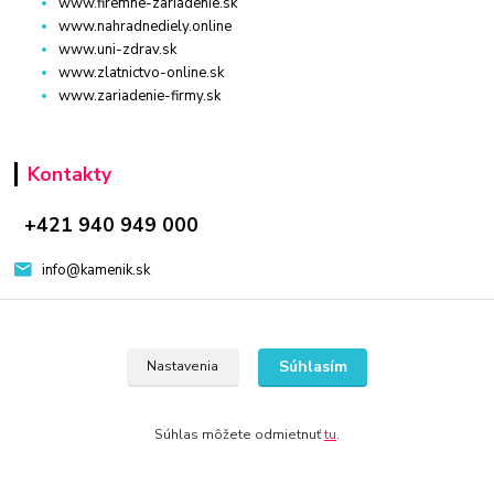
www.firemne-zariadenie.sk
www.nahradnediely.online
www.uni-zdrav.sk
www.zlatnictvo-online.sk
www.zariadenie-firmy.sk
Kontakty
+421 940 949 000
info@kamenik.sk
Súhlasím
Nastavenia
© 2024 Všetky práva vyhradené KAMENIK.SK
Súhlas môžete odmietnuť
tu
.
Vytvorené na
Eshop-rychlo.sk