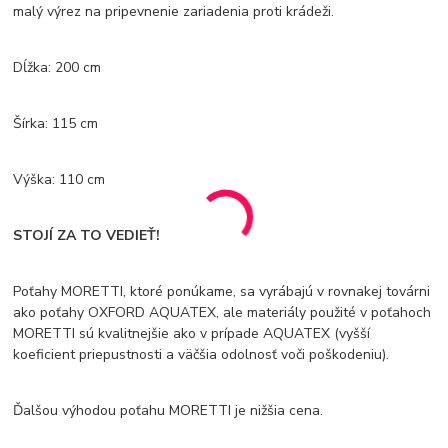
malý výrez na pripevnenie zariadenia proti krádeži.
Dĺžka: 200 cm
Šírka: 115 cm
Výška: 110 cm
STOJÍ ZA TO VEDIEŤ!
Poťahy MORETTI, ktoré ponúkame, sa vyrábajú v rovnakej továrni
ako poťahy OXFORD AQUATEX, ale materiály použité v poťahoch
MORETTI sú kvalitnejšie ako v prípade AQUATEX (vyšší
koeficient priepustnosti a väčšia odolnosť voči poškodeniu).
Ďalšou výhodou poťahu MORETTI je nižšia cena.