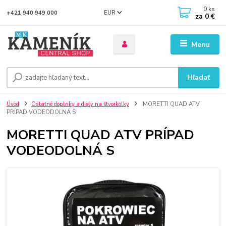
0
ks
EUR
+421 940 949 000
za
0 €
Menu
Hľadať
Úvod
Ostatné doplnky a diely na štvorkolky
MORETTI QUAD ATV
PRÍPAD VODEODOLNÁ S
MORETTI QUAD ATV PRÍPAD
VODEODOLNÁ S