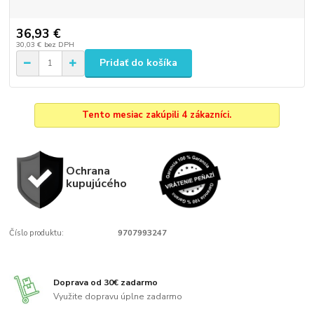
36,93 €
30,03 €
bez DPH
Pridať do košíka
Tento mesiac zakúpili 4 zákazníci.
Ochrana
kupujúcého
Číslo produktu:
9707993247
Doprava od 30€ zadarmo
Využite dopravu úplne zadarmo