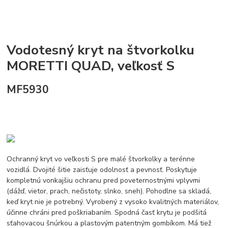
Vodotesný kryt na štvorkolku
MORETTI QUAD, veľkosť S
MF5930
Ochranný kryt vo veľkosti S pre malé štvorkolky a terénne
vozidlá. Dvojité šitie zaisťuje odolnosť a pevnosť. Poskytuje
kompletnú vonkajšiu ochranu pred poveternostnými vplyvmi
(dážď, vietor, prach, nečistoty, slnko, sneh). Pohodlne sa skladá,
keď kryt nie je potrebný. Vyrobený z vysoko kvalitných materiálov,
účinne chráni pred poškriabaním. Spodná časť krytu je podšitá
sťahovacou šnúrkou a plastovým patentným gombíkom. Má tiež