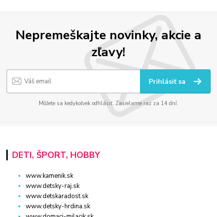
Nepremeškajte novinky, akcie a
zľavy!
Prihlásiť sa
Môžete sa kedykoľvek odhlásiť. Zasielame raz za 14 dní.
DETI, ŠPORT, HOBBY
www.kamenik.sk
www.detsky-raj.sk
www.detskaradost.sk
www.detsky-hrdina.sk
www.domaci-milacik.sk