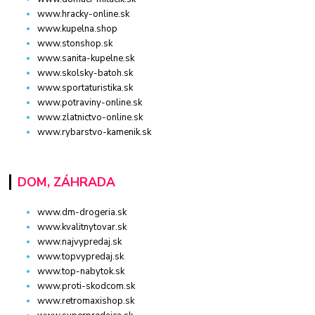
www.hracky-online.sk
www.kupelna.shop
www.stonshop.sk
www.sanita-kupelne.sk
www.skolsky-batoh.sk
www.sportaturistika.sk
www.potraviny-online.sk
www.zlatnictvo-online.sk
www.rybarstvo-kamenik.sk
DOM, ZÁHRADA
www.dm-drogeria.sk
www.kvalitnytovar.sk
www.najvypredaj.sk
www.topvypredaj.sk
www.top-nabytok.sk
www.proti-skodcom.sk
www.retromaxishop.sk