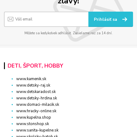
zľavy!
Prihlásiť sa
Môžete sa kedykoľvek odhlásiť. Zasielame raz za 14 dní.
DETI, ŠPORT, HOBBY
www.kamenik.sk
www.detsky-raj.sk
www.detskaradost.sk
www.detsky-hrdina.sk
www.domaci-milacik.sk
www.hracky-online.sk
www.kupelna.shop
www.stonshop.sk
www.sanita-kupelne.sk
www.skolsky-batoh.sk