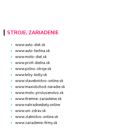
STROJE, ZARIADENIE
www.auto-diel.sk
www.auto-techna.sk
www.moto-diel.sk
www.profi-dielna.sk
www.polno-stroje.sk
www.krby-kotly.sk
www.stavebnictvo-online.sk
www.maxiobchod-naradie.sk
www.moto-prislusenstvo.sk
www.firemne-zariadenie.sk
www.nahradnediely.online
www.uni-zdrav.sk
www.zlatnictvo-online.sk
www.zariadenie-firmy.sk