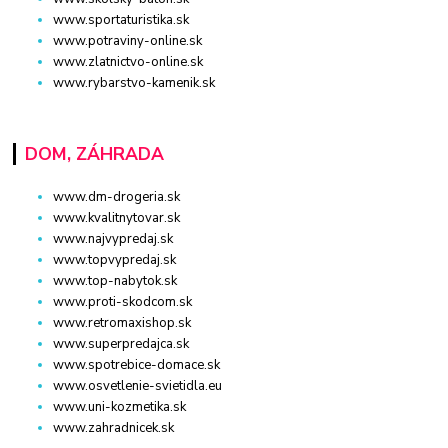
www.sportaturistika.sk
www.potraviny-online.sk
www.zlatnictvo-online.sk
www.rybarstvo-kamenik.sk
DOM, ZÁHRADA
www.dm-drogeria.sk
www.kvalitnytovar.sk
www.najvypredaj.sk
www.topvypredaj.sk
www.top-nabytok.sk
www.proti-skodcom.sk
www.retromaxishop.sk
www.superpredajca.sk
www.spotrebice-domace.sk
www.osvetlenie-svietidla.eu
www.uni-kozmetika.sk
www.zahradnicek.sk