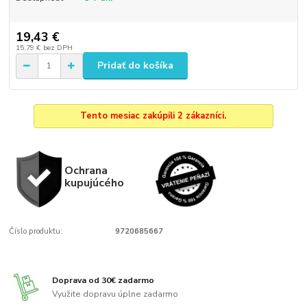
19,43 €
15,79 €
bez DPH
Pridať do košíka
Tento mesiac zakúpili 2 zákazníci.
Ochrana
kupujúcého
Číslo produktu:
9720685667
Doprava od 30€ zadarmo
Využite dopravu úplne zadarmo