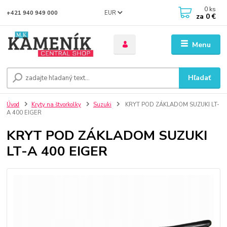
0
ks
EUR
+421 940 949 000
za
0 €
Menu
Hľadať
Úvod
Kryty na štvorkolky
Suzuki
KRYT POD ZÁKLADOM SUZUKI LT-
A 400 EIGER
KRYT POD ZÁKLADOM SUZUKI
LT-A 400 EIGER