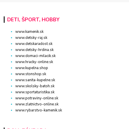
DETI, ŠPORT, HOBBY
www.kamenik.sk
www.detsky-raj.sk
www.detskaradost.sk
www.detsky-hrdina.sk
www.domaci-milacik.sk
www.hracky-online.sk
www.kupelna.shop
www.stonshop.sk
www.sanita-kupelne.sk
www.skolsky-batoh.sk
www.sportaturistika.sk
www.potraviny-online.sk
www.zlatnictvo-online.sk
www.rybarstvo-kamenik.sk