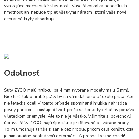
vynikajúce mechanické vlastnosti. Vaša štvorkolka nepocíti ich
hmotnosť ani nebude trpieť všetkými nárazmi, ktoré vaše nové
ochranné kryty absorbujú.
Odolnosť
Štíty ZYGO majú hrúbku iba 4 mm (vybrané modely majú 5 mm).
Niektoré takto hrubé pláty by sa vám dali omotať okolo prsta. Ale
nie letecká oceľ! V tomto prípade spomínaná hrúbka nahrádza
pevný pancier – existuje dôvod, prečo sa tento typ zliatiny používa
v leteckom priemysle. Ale to nie je všetko. Všimnite si povrchovú
úpravu: štíty ZYGO majú špeciálne profilované a zvárané hrany.
To im umožňuje ľahšie kĺzanie cez hrbole, pričom celá konštrukcia
je mimoriadne odolná voči deformácii. A presne to sme chceli!