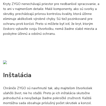
Kryty ZYGO nenechávajú priestor pre nedbanlivé spracovanie, a
to ani v najmenšom detaile. Malé komponenty, ako sú svorky a
skrutky, prechádzajú prísnou kontrolou kvality, ktorá účinne
eliminuje akékoľvek výrobné chyby. Sú tiež pozinkované pre
ochranu proti korózii. Preto si môžete byť istí, že kryt, ktorým
čoskoro vybavíte svoju štvorkolku, nemá žiadne slabé miesta a
poskytne účinnú a odolnú ochranu.
Inštalácia
Chrániče ZYGO sú navrhnuté tak, aby majiteľom štvorkoliek
uľahčili život, nie ho sťažili. Preto je ich inštalácia skutočne
jednoduchá a nevyžaduje žiadne pokročilé zručnosti. Každá
montážna sada obsahuje príslušný počet skrutiek a konzol.