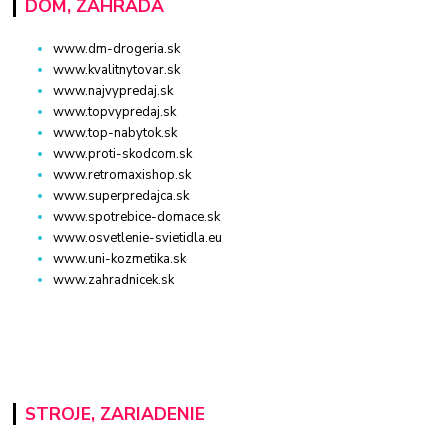
DOM, ZÁHRADA
www.dm-drogeria.sk
www.kvalitnytovar.sk
www.najvypredaj.sk
www.topvypredaj.sk
www.top-nabytok.sk
www.proti-skodcom.sk
www.retromaxishop.sk
www.superpredajca.sk
www.spotrebice-domace.sk
www.osvetlenie-svietidla.eu
www.uni-kozmetika.sk
www.zahradnicek.sk
STROJE, ZARIADENIE