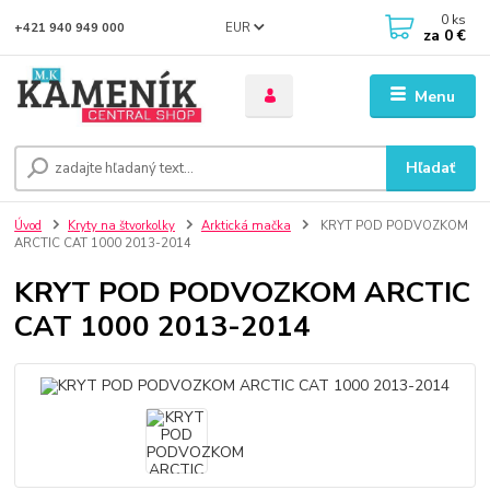
0
ks
EUR
+421 940 949 000
za
0 €
Menu
Hľadať
Úvod
Kryty na štvorkolky
Arktická mačka
KRYT POD PODVOZKOM
ARCTIC CAT 1000 2013-2014
KRYT POD PODVOZKOM ARCTIC
CAT 1000 2013-2014