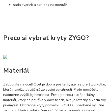
sada svoriek a skrutiek na montáž
Prečo si vybrať kryty ZYGO?
Materiál
Zabudnite na oceľ! Oceľ je dobrá pre tank, ale nie pre štvorkolku,
ktorá nemôže stratiť nič zo svojej obratnosti. Preto nemôžete
nadmerne zvýšiť jej hmotnosť. Preto potrebujete špeciálny
materiál, ktorý sa používa v odvetviach, ako je letecký a kozmický
priemysel. Ochranné kryty podvozku ZYGO sú vyrobené výlučne
zo zliatin hliníka, vďaka čomu sú ľahké a zároveň ponúkajú