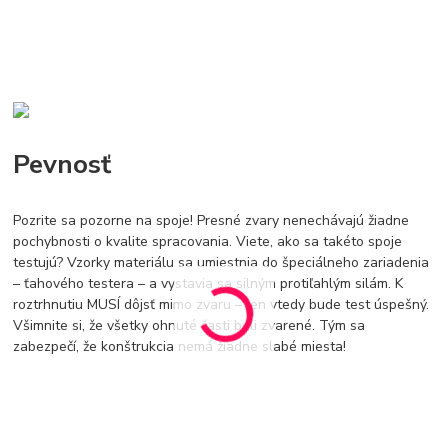
Pevnosť
Pozrite sa pozorne na spoje! Presné zvary nenechávajú žiadne
pochybnosti o kvalite spracovania. Viete, ako sa takéto spoje
testujú? Vzorky materiálu sa umiestnia do špeciálneho zariadenia
– ťahového testera – a vystavia sa silným protiľahlým silám. K
roztrhnutiu MUSÍ dôjsť mimo zvaru – len vtedy bude test úspešný.
Všimnite si, že všetky ohnuté časti boli zvarené. Tým sa
zabezpečí, že konštrukcia nemá žiadne slabé miesta!