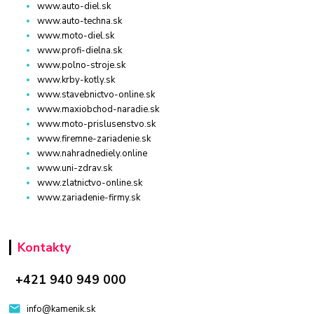
www.auto-diel.sk
www.auto-techna.sk
www.moto-diel.sk
www.profi-dielna.sk
www.polno-stroje.sk
www.krby-kotly.sk
www.stavebnictvo-online.sk
www.maxiobchod-naradie.sk
www.moto-prislusenstvo.sk
www.firemne-zariadenie.sk
www.nahradnediely.online
www.uni-zdrav.sk
www.zlatnictvo-online.sk
www.zariadenie-firmy.sk
Kontakty
+421 940 949 000
info@kamenik.sk