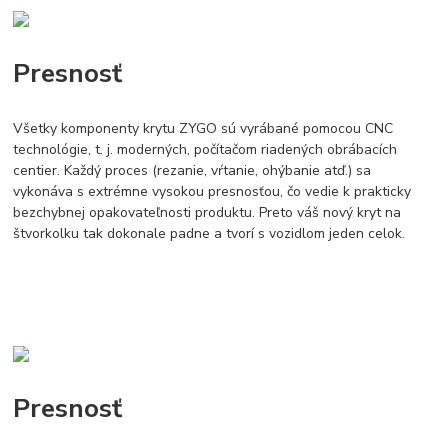
Presnosť
Všetky komponenty krytu ZYGO sú vyrábané pomocou CNC
technológie, t. j. moderných, počítačom riadených obrábacích
centier. Každý proces (rezanie, vŕtanie, ohýbanie atď.) sa
vykonáva s extrémne vysokou presnosťou, čo vedie k prakticky
bezchybnej opakovateľnosti produktu. Preto váš nový kryt na
štvorkolku tak dokonale padne a tvorí s vozidlom jeden celok.
Presnosť