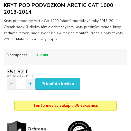
KRYT POD PODVOZKOM ARCTIC CAT 1000
2013-2014
Kryty pre modely Arctic Cat 1000 "short", modelové roky 2013-2014.
Obsah sady: 3-dielny rám a ochranný rám, kryty predných ramen, kryty
zadných ramen, sada svoriek a skrutiek na montáž. Prečo si vybrať kryty
ZYGO? Materiál: Za...
celý popis
Dostupnosť
3-7 dní
351,32 €
285,63 €
bez DPH
Pridať do košíka
Tento mesiac zakúpili 36 zákazníci.
Ochrana