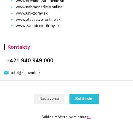
www.firemne-zariadenie.sk
www.nahradnediely.online
www.uni-zdrav.sk
www.zlatnictvo-online.sk
www.zariadenie-firmy.sk
Kontakty
+421 940 949 000
info@kamenik.sk
Súhlasím
Nastavenia
© 2024 Všetky práva vyhradené KAMENIK.SK
Súhlas môžete odmietnuť
tu
.
Vytvorené na
Eshop-rychlo.sk