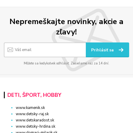
Nepremeškajte novinky, akcie a
zľavy!
Prihlásiť sa
Môžete sa kedykoľvek odhlásiť. Zasielame raz za 14 dní.
DETI, ŠPORT, HOBBY
www.kamenik.sk
www.detsky-raj.sk
www.detskaradost.sk
www.detsky-hrdina.sk
www.domaci-milacik.sk