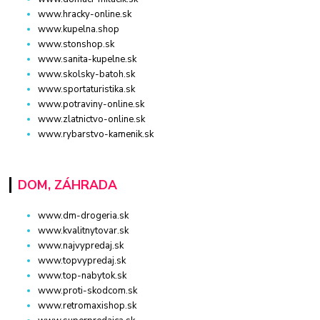
www.hracky-online.sk
www.kupelna.shop
www.stonshop.sk
www.sanita-kupelne.sk
www.skolsky-batoh.sk
www.sportaturistika.sk
www.potraviny-online.sk
www.zlatnictvo-online.sk
www.rybarstvo-kamenik.sk
DOM, ZÁHRADA
www.dm-drogeria.sk
www.kvalitnytovar.sk
www.najvypredaj.sk
www.topvypredaj.sk
www.top-nabytok.sk
www.proti-skodcom.sk
www.retromaxishop.sk