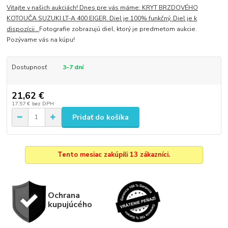
Vitajte v našich aukciách! Dnes pre vás máme: KRYT BRZDOVÉHO
KOTOUČA SUZUKI LT-A 400 EIGER. Diel je 100% funkčný. Diel je k
dispozícii .
Fotografie zobrazujú diel, ktorý je predmetom aukcie.
Pozývame vás na kúpu!
Dostupnosť
3-7 dní
21,62 €
17,57 €
bez DPH
Pridať do košíka
Tento mesiac zakúpili 13 zákazníci.
Ochrana
kupujúcého