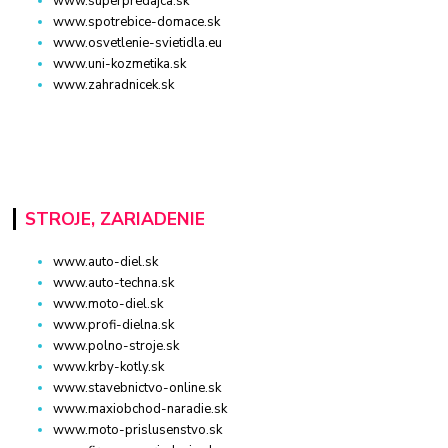
www.superpredajca.sk
www.spotrebice-domace.sk
www.osvetlenie-svietidla.eu
www.uni-kozmetika.sk
www.zahradnicek.sk
STROJE, ZARIADENIE
www.auto-diel.sk
www.auto-techna.sk
www.moto-diel.sk
www.profi-dielna.sk
www.polno-stroje.sk
www.krby-kotly.sk
www.stavebnictvo-online.sk
www.maxiobchod-naradie.sk
www.moto-prislusenstvo.sk