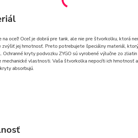
riál
 na oceľ! Oceľ je dobrá pre tank, ale nie pre štvorkolku, ktorá n
zvýšiť jej hmotnosť. Preto potrebujete špeciálny materiál, ktorý
. Ochranné kryty podvozku ZYGO sú vyrobené výlučne zo zliatin 
e mechanické vlastnosti. Vaša štvorkolka nepocíti ich hmotnosť 
kryty absorbujú.
nosť