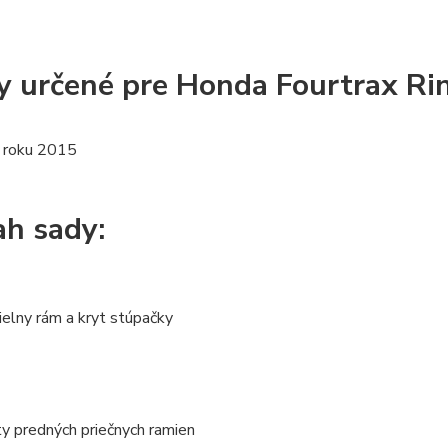
y určené pre Honda Fourtrax Ri
 roku 2015
h sady:
ielny rám a kryt stúpačky
ty predných priečnych ramien