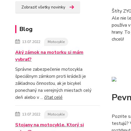
Zobraziť všetky novinky
Štíty ZYG
Ale nie l
používa v
Blog
hrany. To
chceli!
13.07.2022
Motocykle
Aký zámok na motorku si mám
vybrať?
Správne zabezpečenie motocykla
špeciálnym zámkom proti krádeži je
základnou činnosťou, ak je bicykel
ponechaný na verejných miestach celý
Pevn
deň alebo v ...
čítať celé
13.07.2022
Motocykle
Pozrite s
testujú? 
Stojany na motocykle. Ktorý si
roztrhnut