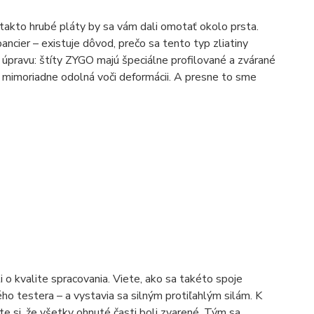
akto hrubé pláty by sa vám dali omotať okolo prsta.
ncier – existuje dôvod, prečo sa tento typ zliatiny
 úpravu: štíty ZYGO majú špeciálne profilované a zvárané
je mimoriadne odolná voči deformácii. A presne to sme
 o kvalite spracovania. Viete, ako sa takéto spoje
ho testera – a vystavia sa silným protiľahlým silám. K
e si, že všetky ohnuté časti boli zvarené. Tým sa