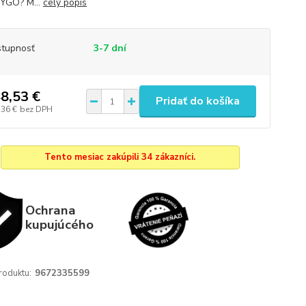
ZYGO? M...
celý popis
tupnosť
3-7 dní
8,53 €
Pridať do košíka
,36 €
bez DPH
Tento mesiac zakúpili 34 zákazníci.
Ochrana
kupujúcého
roduktu:
9672335599