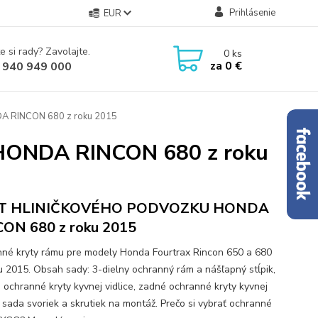
Prihlásenie
EUR
e si rady? Zavolajte.
0
ks
za
0 €
 940 949 000
RINCON 680 z roku 2015
ONDA RINCON 680 z roku
T HLINIČKOVÉHO PODVOZKU HONDA
ON 680 z roku 2015
né kryty rámu pre modely Honda Fourtrax Rincon 650 a 680
u 2015. Obsah sady: 3-dielny ochranný rám a nášľapný stĺpik,
 ochranné kryty kyvnej vidlice, zadné ochranné kryty kyvnej
, sada svoriek a skrutiek na montáž. Prečo si vybrať ochranné