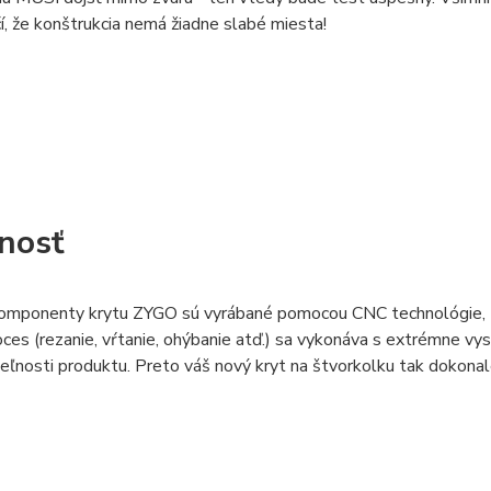
, že konštrukcia nemá žiadne slabé miesta!
nosť
mponenty krytu ZYGO sú vyrábané pomocou CNC technológie, t. j
ces (rezanie, vŕtanie, ohýbanie atď.) sa vykonáva s extrémne vy
ľnosti produktu. Preto váš nový kryt na štvorkolku tak dokonale