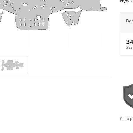
kryty 
Dos
34
283
Číslo p