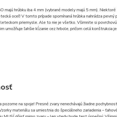
O majú hrúbku iba 4 mm (vybrané modely majú 5 mm). Niektoré t
etecká oceľ! V tomto prípade spomínaná hrúbka nahrádza pevný pa
 leteckom priemysle. Ale to nie je všetko. Všimnite si povrchovú
 im umožňuje ľahšie kĺzanie cez hrbole, pričom celá konštrukcia 
osť
a pozorne na spoje! Presné zvary nenechávajú žiadne pochybnosti
Vzorky materiálu sa umiestnia do špeciálneho zariadenia – ťahové
iu MUSÍ dôjsť mimo zvaru – len vtedy bude test úspešný. Všimnit