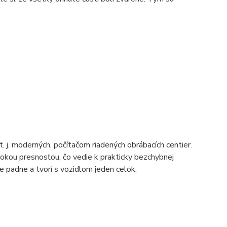
. moderných, počítačom riadených obrábacích centier.
sokou presnosťou, čo vedie k prakticky bezchybnej
 padne a tvorí s vozidlom jeden celok.