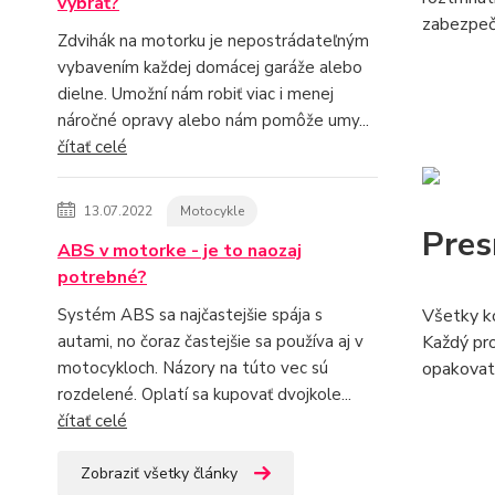
vybrať?
zabezpečí
Zdvihák na motorku je nepostrádateľným
vybavením každej domácej garáže alebo
dielne. Umožní nám robiť viac i menej
náročné opravy alebo nám pomôže umy...
čítať celé
13.07.2022
Motocykle
Pres
ABS v motorke - je to naozaj
potrebné?
Systém ABS sa najčastejšie spája s
Všetky ko
autami, no čoraz častejšie sa používa aj v
Každý pro
motocykloch. Názory na túto vec sú
opakovate
rozdelené. Oplatí sa kupovať dvojkole...
čítať celé
Zobraziť všetky články