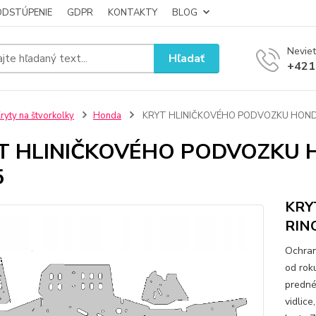
ODSTÚPENIE
GDPR
KONTAKTY
BLOG
Neviet
Hľadať
+421
ryty na štvorkolky
Honda
KRYT HLINIČKOVÉHO PODVOZKU HONDA 
T HLINIČKOVÉHO PODVOZKU H
5
KRY
RINC
Ochran
od rok
predné
vidlice