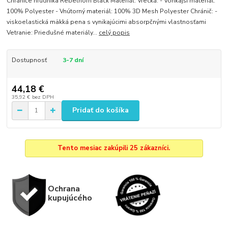
Chrániče hrudníka Rebelhorn Black Materiál: Vrecká: - Vonkajší materiál:
100% Polyester - Vnútorný materiál: 100% 3D Mesh Polyester Chránič: -
viskoelastická mäkká pena s vynikajúcimi absorpčnými vlastnosťami
Vetranie: Priedušné materiály...
celý popis
Dostupnosť
3-7 dní
44,18 €
35,92 €
bez DPH
Pridať do košíka
Tento mesiac zakúpili 25 zákazníci.
Ochrana
kupujúcého