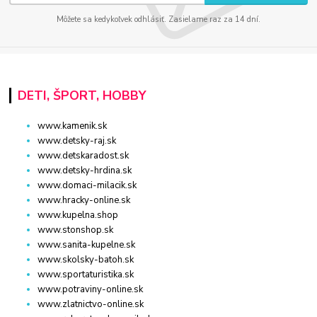
Môžete sa kedykoľvek odhlásiť. Zasielame raz za 14 dní.
DETI, ŠPORT, HOBBY
www.kamenik.sk
www.detsky-raj.sk
www.detskaradost.sk
www.detsky-hrdina.sk
www.domaci-milacik.sk
www.hracky-online.sk
www.kupelna.shop
www.stonshop.sk
www.sanita-kupelne.sk
www.skolsky-batoh.sk
www.sportaturistika.sk
www.potraviny-online.sk
www.zlatnictvo-online.sk