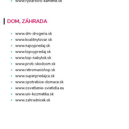
www.rybarstvo-kamenik.sk
DOM, ZÁHRADA
www.dm-drogeria.sk
www.kvalitnytovar.sk
www.najvypredaj.sk
www.topvypredaj.sk
www.top-nabytok.sk
www.proti-skodcom.sk
www.retromaxishop.sk
www.superpredajca.sk
www.spotrebice-domace.sk
www.osvetlenie-svietidla.eu
www.uni-kozmetika.sk
www.zahradnicek.sk