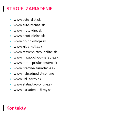
STROJE, ZARIADENIE
www.auto-diel.sk
www.auto-techna.sk
www.moto-diel.sk
www.profi-dielna.sk
www.polno-stroje.sk
www.krby-kotly.sk
www.stavebnictvo-online.sk
www.maxiobchod-naradie.sk
www.moto-prislusenstvo.sk
www.firemne-zariadenie.sk
www.nahradnediely.online
www.uni-zdrav.sk
www.zlatnictvo-online.sk
www.zariadenie-firmy.sk
Kontakty