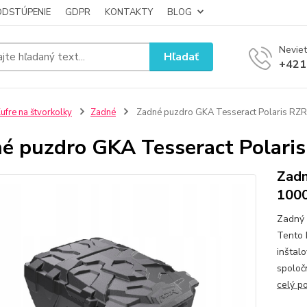
ODSTÚPENIE
GDPR
KONTAKTY
BLOG
Neviet
Hľadať
+421
ufre na štvorkolky
Zadné
Zadné puzdro GKA Tesseract Polaris RZ
é puzdro GKA Tesseract Polari
Zadn
100
Zadný 
Tento 
inštalo
spoločn
celý p