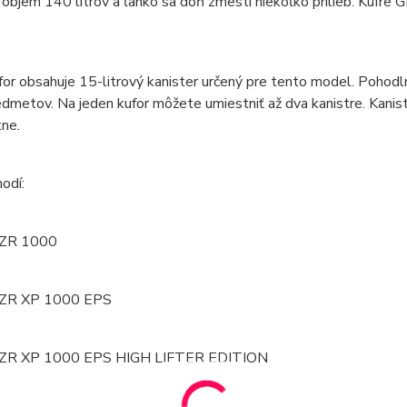
 objem 140 litrov a ľahko sa doň zmestí niekoľko prilieb. Kufre 
or obsahuje 15-litrový kanister určený pre tento model. Pohodln
dmetov. Na jeden kufor môžete umiestniť až dva kanistre. Kaniste
ne.
hodí:
RZR 1000
RZR XP 1000 EPS
 RZR XP 1000 EPS HIGH LIFTER EDITION