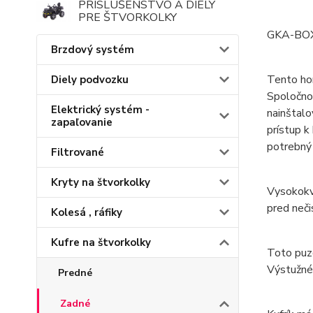
PRÍSLUŠENSTVO A DIELY
PRE ŠTVORKOLKY
GKA-BO
Brzdový systém
Tento hor
Diely podvozku
Spoločnos
Elektrický systém -
nainštal
zapaľovanie
prístup k
potrebný 
Filtrované
Kryty na štvorkolky
Vysokokva
pred neči
Kolesá , ráfiky
Kufre na štvorkolky
Toto puzd
Výstužné 
Predné
Zadné