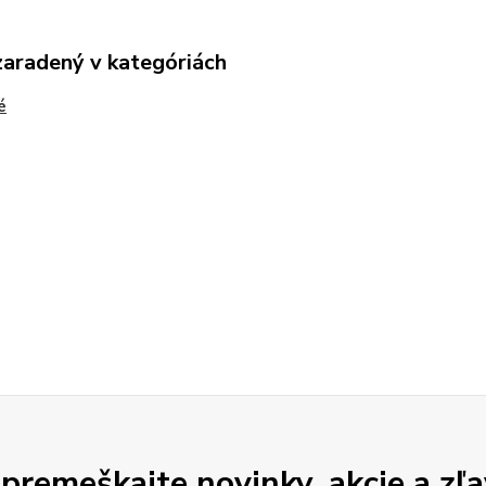
zaradený v kategóriách
é
premeškajte novinky, akcie a zľa