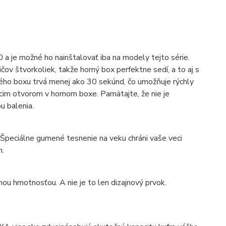
 je možné ho nainštalovať iba na modely tejto série.
ov štvorkoliek, takže horný box perfektne sedí, a to aj s
ého boxu trvá menej ako 30 sekúnd, čo umožňuje rýchly
úcim otvorom v hornom boxe. Pamätajte, že nie je
u balenia.
 Špeciálne gumené tesnenie na veku chráni vaše veci
h.
ou hmotnosťou. A nie je to len dizajnový prvok.