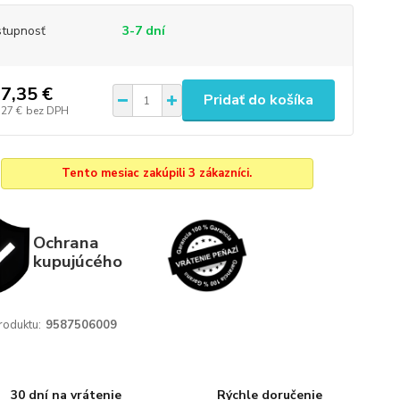
tupnosť
3-7 dní
7,35 €
Pridať do košíka
,27 €
bez DPH
Tento mesiac zakúpili 3 zákazníci.
Ochrana
kupujúcého
roduktu:
9587506009
30 dní na vrátenie
Rýchle doručenie