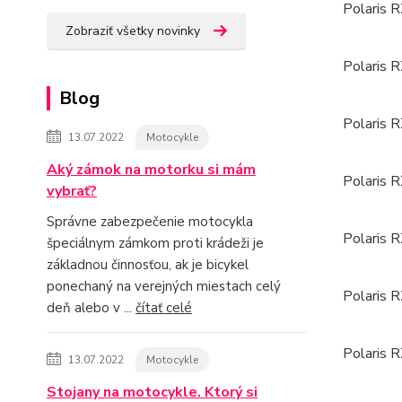
Polaris
Zobraziť všetky novinky
Polaris
Blog
Polaris
13.07.2022
Motocykle
Aký zámok na motorku si mám
Polaris
vybrať?
Správne zabezpečenie motocykla
Polaris
špeciálnym zámkom proti krádeži je
základnou činnosťou, ak je bicykel
ponechaný na verejných miestach celý
Polaris
deň alebo v ...
čítať celé
Polaris
13.07.2022
Motocykle
Stojany na motocykle. Ktorý si