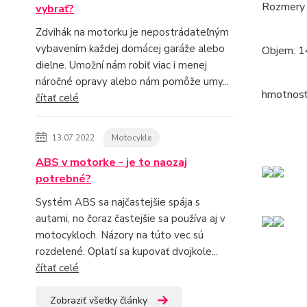
Rozmer
vybrať?
Zdvihák na motorku je nepostrádateľným
vybavením každej domácej garáže alebo
Objem: 14
dielne. Umožní nám robiť viac i menej
náročné opravy alebo nám pomôže umy...
hmotnosť
čítať celé
13.07.2022
Motocykle
ABS v motorke - je to naozaj
potrebné?
Systém ABS sa najčastejšie spája s
autami, no čoraz častejšie sa používa aj v
motocykloch. Názory na túto vec sú
rozdelené. Oplatí sa kupovať dvojkole...
čítať celé
Zobraziť všetky články