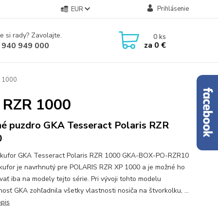
Prihlásenie
EUR
e si rady? Zavolajte.
0
ks
za
0 €
 940 949 000
R 1000
s RZR 1000
é puzdro GKA Tesseract Polaris RZR
0
kufor GKA Tesseract Polaris RZR 1000 GKA-BOX-PO-RZR10
kufor je navrhnutý pre POLARIS RZR XP 1000 a je možné ho
vať iba na modely tejto série. Pri vývoji tohto modelu
osť GKA zohľadnila všetky vlastnosti nosiča na štvorkolku, ...
opis