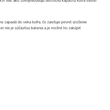
GKA viac ako zdvojnásobujú skutočnú kapacitu kufra vášho
e zapadá do veka kufra, čo zaisťuje pevné uloženie
r nie je súčasťou balenia a je možné ho zakúpiť