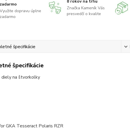
8 rokov na trhu
zadarmo
Značka Kameník Vás
Využite dopravu úplne
presvedčí o kvalite
zadarmo
etné špecifikácie
tné špecifikácie
diely na štvorkolky
for GKA Tesseract Polaris RZR