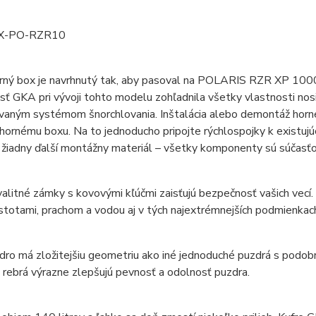
X-PO-RZR10
ný box je navrhnutý tak, aby pasoval na POLARIS RZR XP 1000 a
ť GKA pri vývoji tohto modelu zohľadnila všetky vlastnosti nosič
ovaným systémom šnorchlovania. Inštalácia alebo demontáž horn
 hornému boxu. Na to jednoducho pripojte rýchlospojky k existuj
žiadny ďalší montážny materiál – všetky komponenty sú súčasťo
litné zámky s kovovými kľúčmi zaisťujú bezpečnosť vašich vecí.
stotami, prachom a vodou aj v tých najextrémnejších podmienkac
ro má zložitejšiu geometriu ako iné jednoduché puzdrá s podobn
rebrá výrazne zlepšujú pevnosť a odolnosť puzdra.