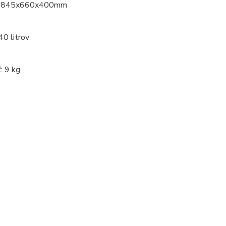
y 845x660x400mm
0 litrov
: 9 kg