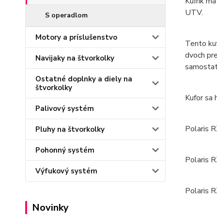
Kufrík má
UTV.
S operadlom
Motory a príslušenstvo
Tento kuf
dvoch pre
Navijaky na štvorkolky
samostat
Ostatné doplnky a diely na
štvorkolky
Kufor sa 
Palivový systém
Polaris 
Pluhy na štvorkolky
Pohonný systém
Polaris 
Výfukový systém
Polaris
Novinky