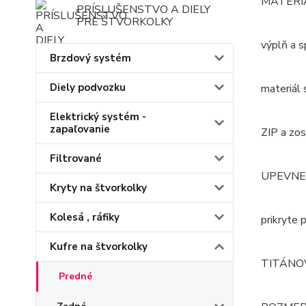
MATERIÁL
PRÍSLUŠENSTVO A DIELY
PRE ŠTVORKOLKY
výplň a 
Brzdový systém
Diely podvozku
materiál
Elektrický systém -
zapaľovanie
ZIP a zos
Filtrované
UPEVNENI
Kryty na štvorkolky
Kolesá , ráfiky
prikryte
Kufre na štvorkolky
TITÁNO
Predné