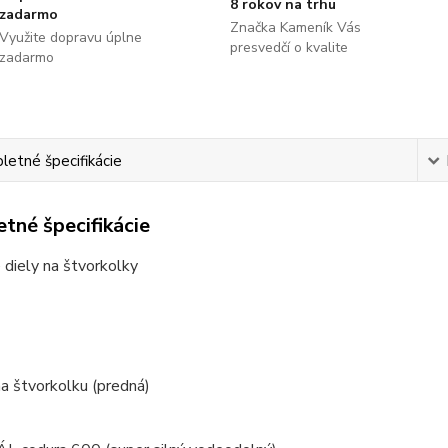
8 rokov na trhu
zadarmo
Značka Kameník Vás
Využite dopravu úplne
presvedčí o kvalite
zadarmo
etné špecifikácie
tné špecifikácie
diely na štvorkolky
 štvorkolku (predná)