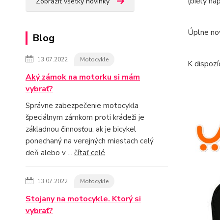
(biely n
Zobraziť všetky novinky
Úplne no
Blog
13.07.2022
Motocykle
K dispozíc
Aký zámok na motorku si mám
vybrať?
Správne zabezpečenie motocykla
špeciálnym zámkom proti krádeži je
základnou činnosťou, ak je bicykel
ponechaný na verejných miestach celý
deň alebo v ...
čítať celé
13.07.2022
Motocykle
Stojany na motocykle. Ktorý si
vybrať?