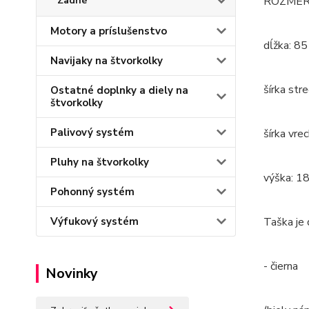
Zadné
ROZMER
Motory a príslušenstvo
dĺžka: 85
Navijaky na štvorkolky
šírka str
Ostatné doplnky a diely na
štvorkolky
Palivový systém
šírka vre
Pluhy na štvorkolky
výška: 1
Pohonný systém
Výfukový systém
Taška je 
- čierna
Novinky