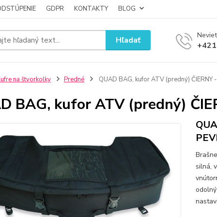
ODSTÚPENIE
GDPR
KONTAKTY
BLOG
Neviet
Hľadať
+421
ufre na štvorkolky
Predné
QUAD BAG, kufor ATV (predný) ČIERNY 
 BAG, kufor ATV (predný) ČI
QUAD
PEV
Brašne
silná,
vnútor
odolný
nastav