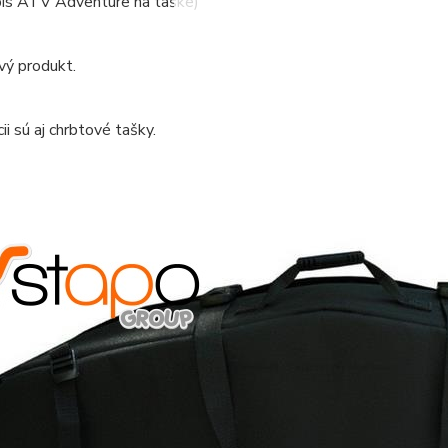
ápis ATV Adventure na taške)
vý produkt.
ii sú aj chrbtové tašky.