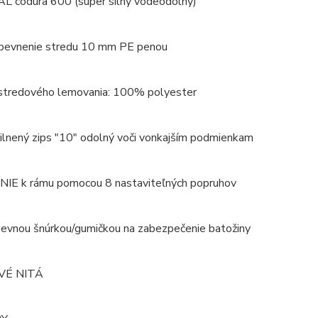
 codura 600 (super silný vodeodolný)
spevnenie stredu 10 mm PE penou
 stredového lemovania: 100% polyester
ilnený zips "10" odolný voči vonkajším podmienkam
E k rámu pomocou 8 nastaviteľných popruhov
 pevnou šnúrkou/gumičkou na zabezpečenie batožiny
VÉ NITÁ