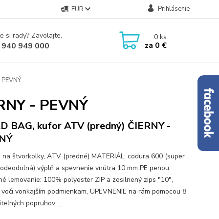
Prihlásenie
EUR
e si rady? Zavolajte.
0
ks
za
0 €
 940 949 000
- PEVNÝ
ERNY - PEVNÝ
 BAG, kufor ATV (predný) ČIERNY -
NÝ
 na štvorkolky, ATV (predné) MATERIÁL: codura 600 (super
 vodeodolná) výplň a spevnenie vnútra 10 mm PE penou,
né lemovanie: 100% polyester ZIP a zosilnený zips "10",
 voči vonkajším podmienkam, UPEVNENIE na rám pomocou 8
iteľných popruhov
...