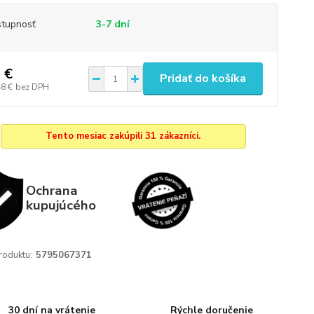
tupnosť
3-7 dní
 €
Pridať do košíka
48 €
bez DPH
Tento mesiac zakúpili 31 zákazníci.
Ochrana
kupujúcého
roduktu:
5795067371
30 dní na vrátenie
Rýchle doručenie