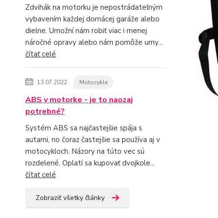
Zdvihák na motorku je nepostrádateľným
vybavením každej domácej garáže alebo
dielne. Umožní nám robiť viac i menej
náročné opravy alebo nám pomôže umy...
čítať celé
13.07.2022
Motocykle
ABS v motorke - je to naozaj
potrebné?
Systém ABS sa najčastejšie spája s
autami, no čoraz častejšie sa používa aj v
motocykloch. Názory na túto vec sú
rozdelené. Oplatí sa kupovať dvojkole...
čítať celé
Zobraziť všetky články