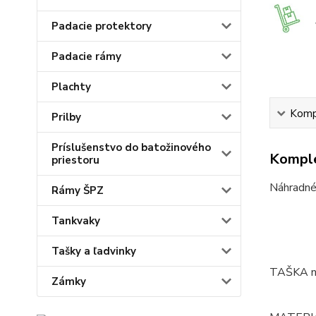
Padacie protektory
Padacie rámy
Plachty
Kompl
Prilby
Príslušenstvo do batožinového
Komple
priestoru
Náhradné 
Rámy ŠPZ
Tankvaky
Tašky a ľadvinky
TAŠKA na
Zámky