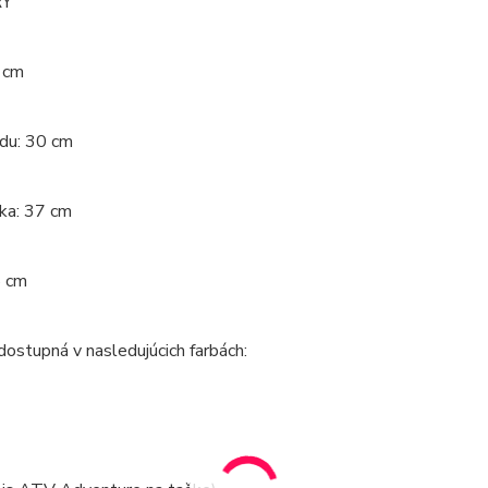
Y
 cm
edu: 30 cm
cka: 37 cm
8 cm
dostupná v nasledujúcich farbách: