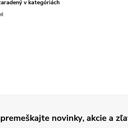
zaradený v kategóriách
né
premeškajte novinky, akcie a zľa