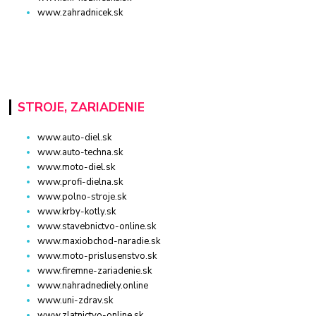
www.zahradnicek.sk
STROJE, ZARIADENIE
www.auto-diel.sk
www.auto-techna.sk
www.moto-diel.sk
www.profi-dielna.sk
www.polno-stroje.sk
www.krby-kotly.sk
www.stavebnictvo-online.sk
www.maxiobchod-naradie.sk
www.moto-prislusenstvo.sk
www.firemne-zariadenie.sk
www.nahradnediely.online
www.uni-zdrav.sk
www.zlatnictvo-online.sk