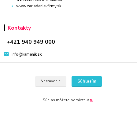
www.zariadenie-firmy.sk
Kontakty
+421 940 949 000
info@kamenik.sk
Súhlasím
Nastavenia
© 2024 Všetky práva vyhradené KAMENIK.SK
Súhlas môžete odmietnuť
tu
.
Vytvorené na
Eshop-rychlo.sk