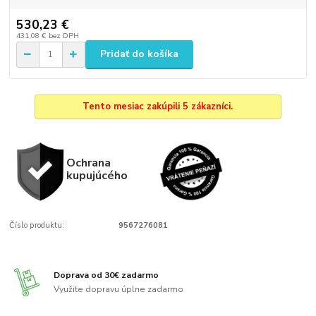
530,23 €
431,08 €
bez DPH
Pridať do košíka
Tento mesiac zakúpili 5 zákazníci.
Ochrana
kupujúcého
Číslo produktu:
9567276081
Doprava od 30€ zadarmo
Využite dopravu úplne zadarmo