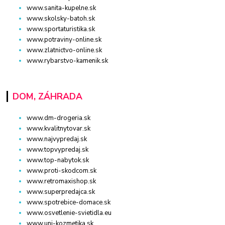
www.sanita-kupelne.sk
www.skolsky-batoh.sk
www.sportaturistika.sk
www.potraviny-online.sk
www.zlatnictvo-online.sk
www.rybarstvo-kamenik.sk
DOM, ZÁHRADA
www.dm-drogeria.sk
www.kvalitnytovar.sk
www.najvypredaj.sk
www.topvypredaj.sk
www.top-nabytok.sk
www.proti-skodcom.sk
www.retromaxishop.sk
www.superpredajca.sk
www.spotrebice-domace.sk
www.osvetlenie-svietidla.eu
www.uni-kozmetika.sk