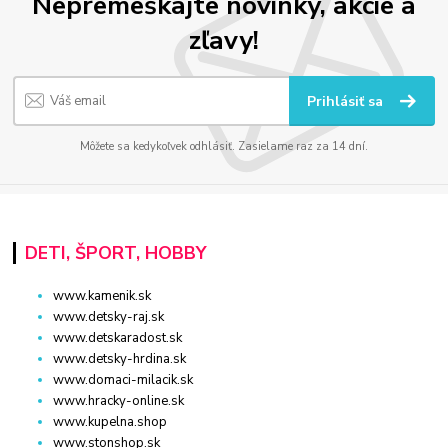
Nepremeškajte novinky, akcie a
zľavy!
Prihlásiť sa
Môžete sa kedykoľvek odhlásiť. Zasielame raz za 14 dní.
DETI, ŠPORT, HOBBY
www.kamenik.sk
www.detsky-raj.sk
www.detskaradost.sk
www.detsky-hrdina.sk
www.domaci-milacik.sk
www.hracky-online.sk
www.kupelna.shop
www.stonshop.sk