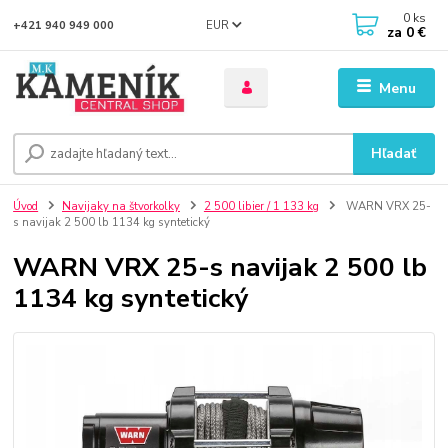
0
ks
EUR
+421 940 949 000
za
0 €
Menu
Hľadať
Úvod
Navijaky na štvorkolky
2 500 libier / 1 133 kg
WARN VRX 25-
s navijak 2 500 lb 1134 kg syntetický
WARN VRX 25-s navijak 2 500 lb
1134 kg syntetický