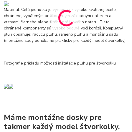
Materiál: Celá jednotka je vyrobená z vysoko kvalitnej ocele,
chránenej vypáleným antikoróznym základným náterom a
vrstvami čierneho alebo žltého práškového náteru. Tieto
chránené komponenty sú vysoko odolné voči korózii. Kompletný
pluh obsahuje: radlicu pluhu, rameno pluhu a montážnu sadu
(montážne sady ponúkame prakticky pre každý model štvorkolky).
Fotografie príkladu možnosti inštalácie pluhu pre štvorkolku
Máme montážne dosky pre
takmer každý model štvorkolky,