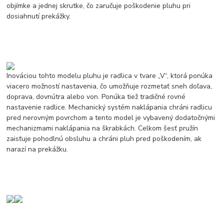
objímke a jednej skrutke, čo zaručuje poškodenie pluhu pri
dosiahnutí prekážky.
Inováciou tohto modelu pluhu je radlica v tvare „V“, ktorá ponúka
viacero možností nastavenia, čo umožňuje rozmetať sneh doľava,
doprava, dovnútra alebo von. Ponúka tiež tradičné rovné
nastavenie radlice. Mechanický systém naklápania chráni radlicu
pred nerovným povrchom a tento model je vybavený dodatočnými
mechanizmami naklápania na škrabkách. Celkom šesť pružín
zaisťuje pohodlnú obsluhu a chráni pluh pred poškodením, ak
narazí na prekážku.