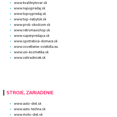
www.kvalitnytovar.sk
www.najvypredaj.sk
www.topvypredaj.sk
www.top-nabytok.sk
www.proti-skodcom.sk
www.retromaxishop.sk
www.superpredajca.sk
www.spotrebice-domace.sk
www.osvetlenie-svietidla.eu
www.uni-kozmetika.sk
www.zahradnicek.sk
STROJE, ZARIADENIE
www.auto-diel.sk
www.auto-techna.sk
www.moto-diel.sk