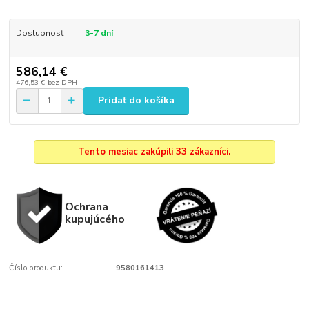
Dostupnosť
3-7 dní
586,14 €
476,53 €
bez DPH
Pridať do košíka
Tento mesiac zakúpili 33 zákazníci.
Ochrana
kupujúcého
Číslo produktu:
9580161413