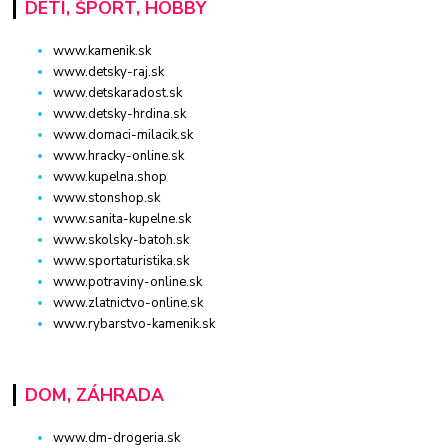
DETI, ŠPORT, HOBBY
www.kamenik.sk
www.detsky-raj.sk
www.detskaradost.sk
www.detsky-hrdina.sk
www.domaci-milacik.sk
www.hracky-online.sk
www.kupelna.shop
www.stonshop.sk
www.sanita-kupelne.sk
www.skolsky-batoh.sk
www.sportaturistika.sk
www.potraviny-online.sk
www.zlatnictvo-online.sk
www.rybarstvo-kamenik.sk
DOM, ZÁHRADA
www.dm-drogeria.sk