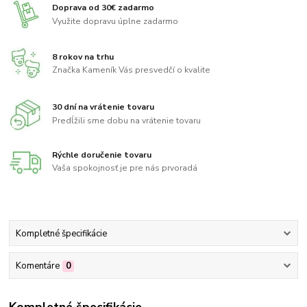
Doprava od 30€ zadarmo
Využite dopravu úplne zadarmo
8 rokov na trhu
Značka Kameník Vás presvedčí o kvalite
30 dní na vrátenie tovaru
Predĺžili sme dobu na vrátenie tovaru
Rýchle doručenie tovaru
Vaša spokojnosť je pre nás prvoradá
Kompletné špecifikácie
Komentáre
0