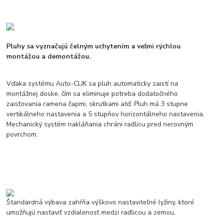
Pluhy sa vyznačujú čelným uchytením a veľmi rýchlou
montážou a demontážou.
Vďaka systému Auto-CLIK sa pluh automaticky zaistí na
montážnej doske, čím sa eliminuje potreba dodatočného
zaisťovania ramena čapmi, skrutkami atď. Pluh má 3 stupne
vertikálneho nastavenia a 5 stupňov horizontálneho nastavenia.
Mechanický systém nakláňania chráni radlicu pred nerovným
povrchom.
Štandardná výbava zahŕňa výškovo nastaviteľné lyžiny, ktoré
umožňujú nastaviť vzdialenosť medzi radlicou a zemou,