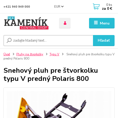
0
ks
EUR
+421 940 949 000
za
0 €
Menu
Hľadať
Úvod
Pluhy na štvorkolky
Typu V
Snehový pluh pre štvorkolku typu V
predný Polaris 800
Snehový pluh pre štvorkolku
typu V predný Polaris 800