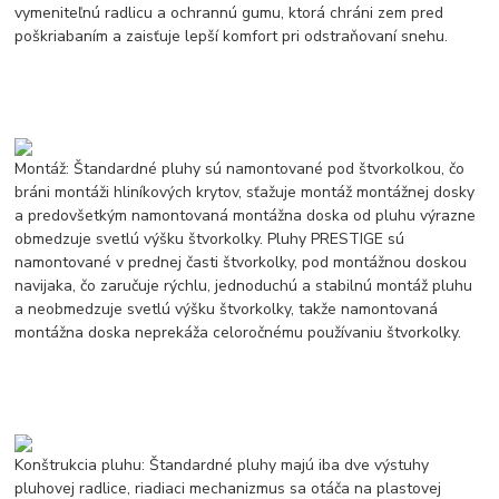
vymeniteľnú radlicu a ochrannú gumu, ktorá chráni zem pred
poškriabaním a zaisťuje lepší komfort pri odstraňovaní snehu.
Montáž: Štandardné pluhy sú namontované pod štvorkolkou, čo
bráni montáži hliníkových krytov, sťažuje montáž montážnej dosky
a predovšetkým namontovaná montážna doska od pluhu výrazne
obmedzuje svetlú výšku štvorkolky. Pluhy PRESTIGE sú
namontované v prednej časti štvorkolky, pod montážnou doskou
navijaka, čo zaručuje rýchlu, jednoduchú a stabilnú montáž pluhu
a neobmedzuje svetlú výšku štvorkolky, takže namontovaná
montážna doska neprekáža celoročnému používaniu štvorkolky.
Konštrukcia pluhu: Štandardné pluhy majú iba dve výstuhy
pluhovej radlice, riadiaci mechanizmus sa otáča na plastovej