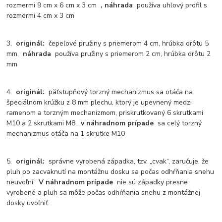
rozmermi 9 cm x 6 cm x 3 cm
, náhrada
používa uhlový profil s
rozmermi 4 cm x 3 cm
3.
originál:
čepeľové pružiny s priemerom 4 cm, hrúbka drôtu 5
mm,
náhrada
používa pružiny s priemerom 2 cm, hrúbka drôtu 2
mm
4.
originál:
päťstupňový torzný mechanizmus sa otáča na
špeciálnom krúžku z 8 mm plechu, ktorý je upevnený medzi
ramenom a torzným mechanizmom, priskrutkovaný 6 skrutkami
M10 a 2 skrutkami M8,
v náhradnom prípade
sa celý torzný
mechanizmus otáča na 1 skrutke M10
5.
originál:
správne vyrobená západka, tzv. „cvak“, zaručuje, že
pluh po zacvaknutí na montážnu dosku sa počas odhŕňania snehu
neuvoľní.
V náhradnom prípade
nie sú západky presne
vyrobené a pluh sa môže počas odhŕňania snehu z montážnej
dosky uvoľniť.