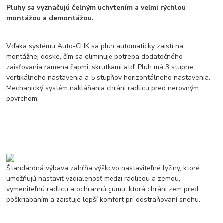
Pluhy sa vyznačujú čelným uchytením a veľmi rýchlou
montážou a demontážou.
Vďaka systému Auto-CLIK sa pluh automaticky zaistí na
montážnej doske, čím sa eliminuje potreba dodatočného
zaisťovania ramena čapmi, skrutkami atď. Pluh má 3 stupne
vertikálneho nastavenia a 5 stupňov horizontálneho nastavenia.
Mechanický systém nakláňania chráni radlicu pred nerovným
povrchom.
Štandardná výbava zahŕňa výškovo nastaviteľné lyžiny, ktoré
umožňujú nastaviť vzdialenosť medzi radlicou a zemou,
vymeniteľnú radlicu a ochrannú gumu, ktorá chráni zem pred
poškriabaním a zaisťuje lepší komfort pri odstraňovaní snehu.