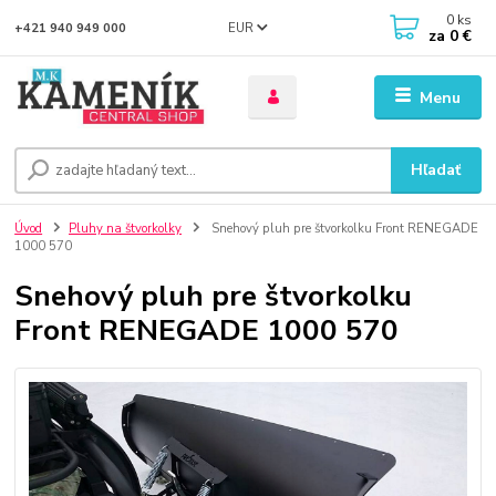
0
ks
EUR
+421 940 949 000
za
0 €
Menu
Hľadať
Úvod
Pluhy na štvorkolky
Snehový pluh pre štvorkolku Front RENEGADE
1000 570
Snehový pluh pre štvorkolku
Front RENEGADE 1000 570