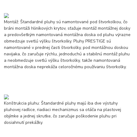
Montáž: Štandardné pluhy sú namontované pod štvorkolkou, čo
bráni montáži hliníkových krytov, sťažuje montáž montážnej dosky
a predovšetkým namontovaná montážna doska od pluhu výrazne
obmedzuje svetlú výšku štvorkolky. Pluhy PRESTIGE sú
namontované v prednej časti štvorkolky, pod montážnou doskou
navijaka, čo zaručuje rýchlu, jednoduchú a stabilnú montáž pluhu
a neobmedzuje svetlú výšku štvorkolky, takže namontovaná
montážna doska neprekáža celoročnému používaniu štvorkolky.
Konštrukcia pluhu: Štandardné pluhy majú iba dve výstuhy
pluhovej radlice, riadiaci mechanizmus sa otáča na plastovej
objímke a jednej skrutke, čo zaručuje poškodenie pluhu pri
dosiahnutí prekážky.