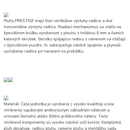
Pluhy PRESTIGE majú štyri vertikálne výstuhy radlice a dve
horizontálne výstuhy radlice. Riadiaci mechanizmus sa otáča na
špeciálnom krúžku vyrobenom z plechu s hrúbkou 6 mm a ôsmich
kalených skrutiek. Skrutky spájajúce radlicu s ramenom sa otáčajú
v špeciálnom puzdre, čo zabezpečuje odolné spojenie a plynulé
vychýlenie radlice pri narazení na prekážku.
Materiál: Celá jednotka je vyrobená z vysoko kvalitnej ocele,
chránenej vypáleným antikoróznym základným náterom a
vrstvami čierneho alebo žltého práškového náteru. Tieto
chránené komponenty sú vysoko odolné voči korózii. Kompletný
pluh obsahuje: radlicu pluhu, rameno pluhu a montážnu sadu