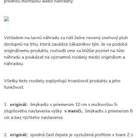
prednou montážou alebo náhradný.
Vzhľadom na lacnú náhradu za náš čelne nesený snehový pluh
dostupnú na trhu, ktorá zavádza zákazníkov tým, že sa podobá
originálnemu produktu, rozhodli sme sa bližšie pozrieť na túto
náhradu a poukázať na významné rozdiely medzi originálom a
náhradou.
Všetky tieto rozdiely ovplyvňujú trvanlivosť produktu a jeho
funkčnosť.
1.
originál:
šmýkadlo s priemerom 10 cm s možnosťou 5-
stupňového nastavenia výšky
v meniči,
šmýkadlo s priemerom 8
cm a bez rýchleho nastavenia
2.
originál:
spodná časť čepele je vystužená profilom v tvare Z s