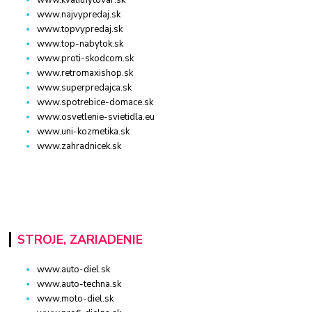
www.kvalitnytovar.sk
www.najvypredaj.sk
www.topvypredaj.sk
www.top-nabytok.sk
www.proti-skodcom.sk
www.retromaxishop.sk
www.superpredajca.sk
www.spotrebice-domace.sk
www.osvetlenie-svietidla.eu
www.uni-kozmetika.sk
www.zahradnicek.sk
STROJE, ZARIADENIE
www.auto-diel.sk
www.auto-techna.sk
www.moto-diel.sk