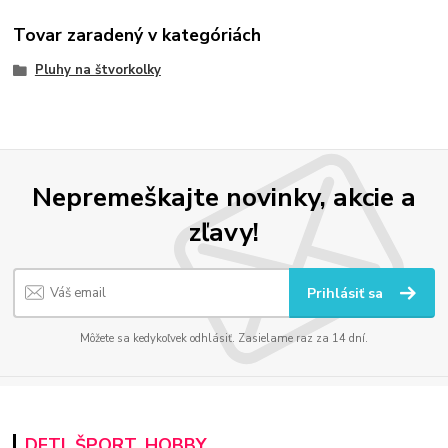
Tovar zaradený v kategóriách
Pluhy na štvorkolky
Nepremeškajte novinky, akcie a
zľavy!
Prihlásiť sa
Môžete sa kedykoľvek odhlásiť. Zasielame raz za 14 dní.
DETI, ŠPORT, HOBBY