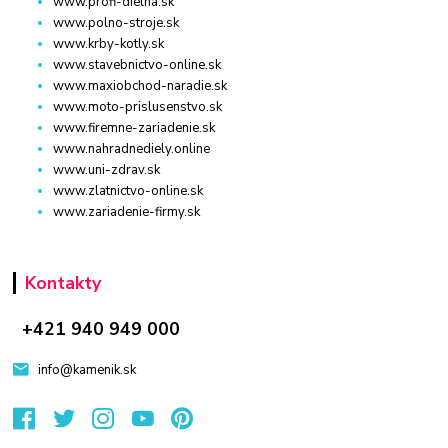
www.profi-dielna.sk
www.polno-stroje.sk
www.krby-kotly.sk
www.stavebnictvo-online.sk
www.maxiobchod-naradie.sk
www.moto-prislusenstvo.sk
www.firemne-zariadenie.sk
www.nahradnediely.online
www.uni-zdrav.sk
www.zlatnictvo-online.sk
www.zariadenie-firmy.sk
Kontakty
+421 940 949 000
info@kamenik.sk