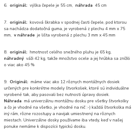
6.
originál:
výška čepele je 55 cm,
náhrada
45 cm
7.
originál:
kovová škrabka v spodnej časti čepele, pod ktorou
sa nachádza dodatočná guma, je vyrobená z plechu 4 mm x 75
mm,
v náhrade
je lišta vyrobená z plechu 3 mm x 45 mm
8.
originál:
hmotnosť celého snežného pluhu je 65 kg,
náhradný
váži 42 kg, takže množstvo ocele a jej hrúbka sa znížili
o viac ako 45 %
9.
Originál:
máme viac ako 12 rôznych montážnych dosiek
určených pre konkrétne modely štvorkoliek, ktoré sú individuálne
vyrobené tak, aby pasovali bez nutnosti úpravy dosiek.
Náhrada
má univerzálnu montážnu dosku pre všetky štvorkolky
a čo je vhodné na všetko, je vhodné na nič :-) každá štvorkolka má
iný rám, rôzne rozostupy a navijak umiestnený na rôznych
miestach. Univerzálne dosky používame iba vtedy, keď v našej
ponuke nemáme k dispozícii typickú dosku.