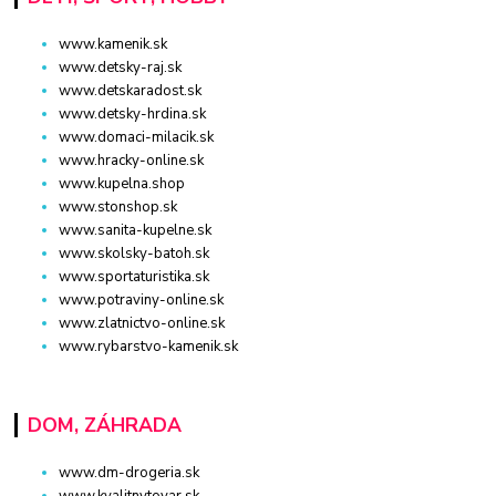
www.kamenik.sk
www.detsky-raj.sk
www.detskaradost.sk
www.detsky-hrdina.sk
www.domaci-milacik.sk
www.hracky-online.sk
www.kupelna.shop
www.stonshop.sk
www.sanita-kupelne.sk
www.skolsky-batoh.sk
www.sportaturistika.sk
www.potraviny-online.sk
www.zlatnictvo-online.sk
www.rybarstvo-kamenik.sk
DOM, ZÁHRADA
www.dm-drogeria.sk