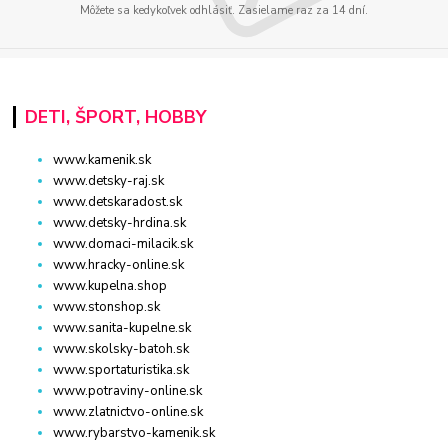
Môžete sa kedykoľvek odhlásiť. Zasielame raz za 14 dní.
DETI, ŠPORT, HOBBY
www.kamenik.sk
www.detsky-raj.sk
www.detskaradost.sk
www.detsky-hrdina.sk
www.domaci-milacik.sk
www.hracky-online.sk
www.kupelna.shop
www.stonshop.sk
www.sanita-kupelne.sk
www.skolsky-batoh.sk
www.sportaturistika.sk
www.potraviny-online.sk
www.zlatnictvo-online.sk
www.rybarstvo-kamenik.sk