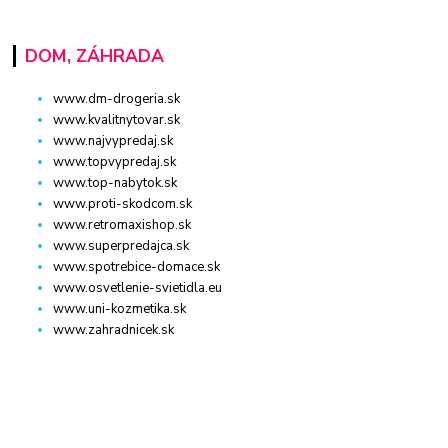
DOM, ZÁHRADA
www.dm-drogeria.sk
www.kvalitnytovar.sk
www.najvypredaj.sk
www.topvypredaj.sk
www.top-nabytok.sk
www.proti-skodcom.sk
www.retromaxishop.sk
www.superpredajca.sk
www.spotrebice-domace.sk
www.osvetlenie-svietidla.eu
www.uni-kozmetika.sk
www.zahradnicek.sk