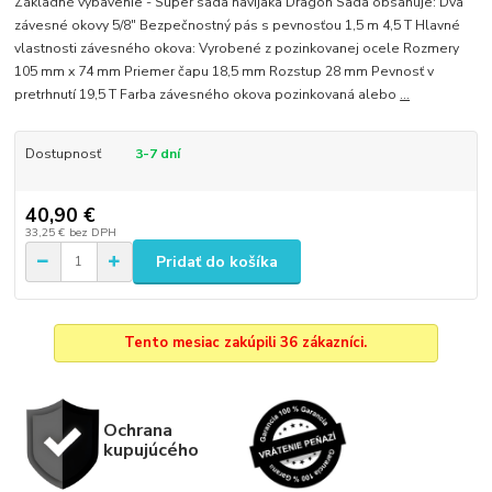
Základné vybavenie - Super sada navijaka Dragon Sada obsahuje: Dva
závesné okovy 5/8" Bezpečnostný pás s pevnosťou 1,5 m 4,5 T Hlavné
vlastnosti závesného okova: Vyrobené z pozinkovanej ocele Rozmery
105 mm x 74 mm Priemer čapu 18,5 mm Rozstup 28 mm Pevnosť v
pretrhnutí 19,5 T Farba závesného okova pozinkovaná alebo
...
Dostupnosť
3-7 dní
40,90 €
33,25 €
bez DPH
Pridať do košíka
Tento mesiac zakúpili 36 zákazníci.
Ochrana
kupujúcého