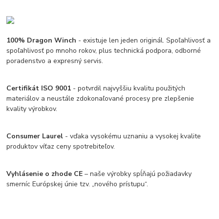
100% Dragon Winch
- existuje len jeden originál. Spoľahlivosť a
spoľahlivosť po mnoho rokov, plus technická podpora, odborné
poradenstvo a expresný servis.
Certifikát ISO 9001
- potvrdil najvyššiu kvalitu použitých
materiálov a neustále zdokonaľované procesy pre zlepšenie
kvality výrobkov.
Consumer Laurel
- vďaka vysokému uznaniu a vysokej kvalite
produktov víťaz ceny spotrebiteľov.
Vyhlásenie o zhode CE
– naše výrobky spĺňajú požiadavky
smerníc Európskej únie tzv. „nového prístupu“.