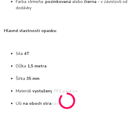
Farba strmeňa:
pozinkovaná
alebo
čierna -
v závislosti od
dodávky
Hlavné vlastnosti opasku:
Sila
4T
Dĺžka
1,5 metra
Šírka
35 mm
Materiál
vystužený PES páskou
Uši
na oboch stranách