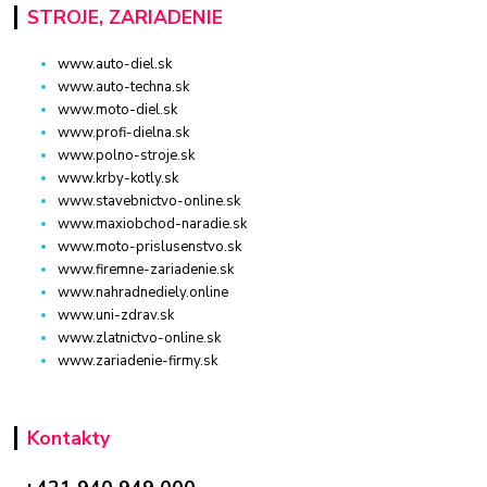
STROJE, ZARIADENIE
www.auto-diel.sk
www.auto-techna.sk
www.moto-diel.sk
www.profi-dielna.sk
www.polno-stroje.sk
www.krby-kotly.sk
www.stavebnictvo-online.sk
www.maxiobchod-naradie.sk
www.moto-prislusenstvo.sk
www.firemne-zariadenie.sk
www.nahradnediely.online
www.uni-zdrav.sk
www.zlatnictvo-online.sk
www.zariadenie-firmy.sk
Kontakty