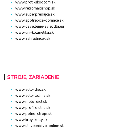
www.proti-skodcom.sk
www.retromaxishop.sk
www.superpredajca.sk
www.spotrebice-domace.sk
www.osvetlenie-svietidla.eu
www.uni-kozmetika.sk
www.zahradnicek.sk
STROJE, ZARIADENIE
www.auto-diel.sk
www.auto-techna.sk
www.moto-diel.sk
www.profi-dielna.sk
www.polno-stroje.sk
www.krby-kotly.sk
www.stavebnictvo-online.sk