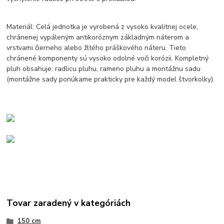
Materiál: Celá jednotka je vyrobená z vysoko kvalitnej ocele,
chránenej vypáleným antikoróznym základným náterom a
vrstvami čierneho alebo žltého práškového náteru. Tieto
chránené komponenty sú vysoko odolné voči korózii. Kompletný
pluh obsahuje: radlicu pluhu, rameno pluhu a montážnu sadu
(montážne sady ponúkame prakticky pre každý model štvorkolky).
Tovar zaradený v kategóriách
150 cm