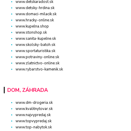
www.detskaradost.sk
www.detsky-hrdina.sk
www.domaci-milacik.sk
www.hracky-online.sk
www.kupelna.shop
www.stonshop.sk
www.sanita-kupelne.sk
www.skolsky-batoh.sk
www.sportaturistika.sk
www.potraviny-online.sk
www.zlatnictvo-online.sk
www.rybarstvo-kamenik.sk
DOM, ZÁHRADA
www.dm-drogeria.sk
www.kvalitnytovar.sk
www.najvypredaj.sk
www.topvypredaj.sk
www.top-nabytok.sk