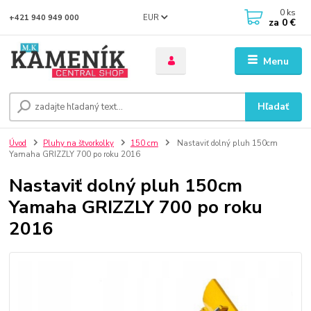
0
ks
EUR
+421 940 949 000
za
0 €
Menu
Hľadať
Úvod
Pluhy na štvorkolky
150 cm
Nastaviť dolný pluh 150cm
Yamaha GRIZZLY 700 po roku 2016
Nastaviť dolný pluh 150cm
Yamaha GRIZZLY 700 po roku
2016