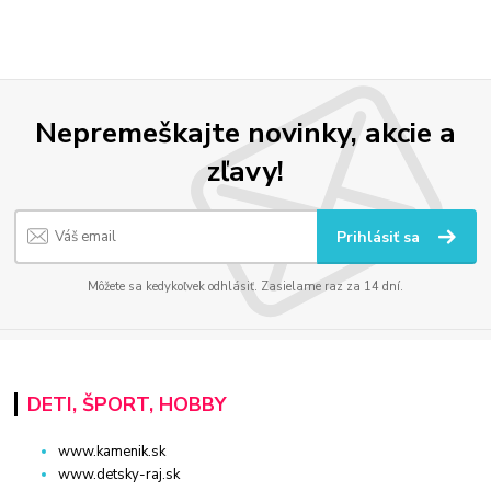
Nepremeškajte novinky, akcie a
zľavy!
Prihlásiť sa
Môžete sa kedykoľvek odhlásiť. Zasielame raz za 14 dní.
DETI, ŠPORT, HOBBY
www.kamenik.sk
www.detsky-raj.sk