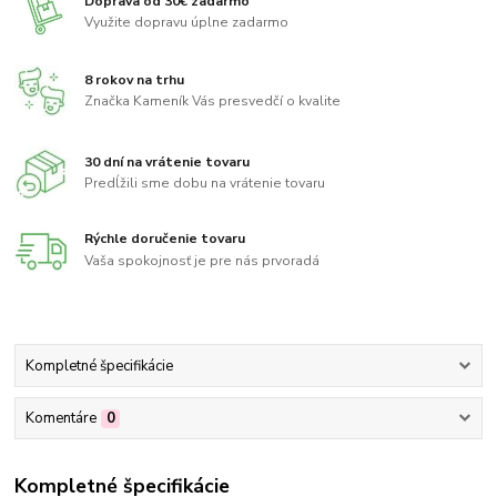
Doprava od 30€ zadarmo
Využite dopravu úplne zadarmo
8 rokov na trhu
Značka Kameník Vás presvedčí o kvalite
30 dní na vrátenie tovaru
Predĺžili sme dobu na vrátenie tovaru
Rýchle doručenie tovaru
Vaša spokojnosť je pre nás prvoradá
Kompletné špecifikácie
Komentáre
0
Kompletné špecifikácie