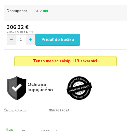
Dostupnosť
3-7 dní
306,32 €
249,04 €
bez DPH
Pridať do košíka
Tento mesiac zakúpili 13 zákazníci.
Ochrana
kupujúcého
Číslo produktu:
9567617624