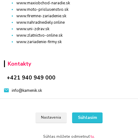
www.maxiobchod-naradie.sk
www.moto-prislusenstvo.sk
www.firemne-zariadenie.sk
www.nahradnediely.online
www.uni-zdrav.sk
www.zlatnictvo-online.sk
www.zariadenie-firmy.sk
Kontakty
+421 940 949 000
info@kamenik.sk
Súhlasím
Nastavenia
© 2024 Všetky práva vyhradené KAMENIK.SK
Súhlas môžete odmietnuť
tu
.