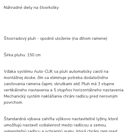
Náhradné diely na štvorkolky
Štvorradový pluh - spodné uloženie (na dlhom ramene)
Šírka pluhu: 150 cm
Vďaka systému Auto-CLIK sa pluh automaticky zaistí na
montážnej doske, čím sa eliminuje potreba dodatočného
zaisťovania ramena čapmi, skrutkami atď. Pluh má 3 stupne
vertikálneho nastavenia a 5 stupňov horizontálneho nastavenia.
Mechanický systém nakláňania chráni radlicu pred nerovným
povrchom.
Štandardná výbava zahŕňa výškovo nastaviteľné lyžiny, ktoré
umožňujú nastaviť vzdialenosť medzi radlicou a zemou,
vymeniteľnú radlicu a ochrannú gumu, ktorá chráni zem pred