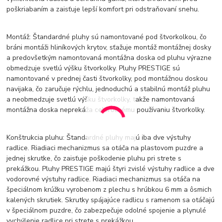
poškriabaním a zaisťuje lepší komfort pri odstraňovaní snehu.
Montáž: Štandardné pluhy sú namontované pod štvorkolkou, čo
bráni montáži hliníkových krytov, sťažuje montáž montážnej dosky
a predovšetkým namontovaná montážna doska od pluhu výrazne
obmedzuje svetlú výšku štvorkolky. Pluhy PRESTIGE sú
namontované v prednej časti štvorkolky, pod montážnou doskou
navijaka, čo zaručuje rýchlu, jednoduchú a stabilnú montáž pluhu
a neobmedzuje svetlú výšku štvorkolky, takže namontovaná
montážna doska neprekáža celoročnému používaniu štvorkolky.
Konštrukcia pluhu: Štandardné pluhy majú iba dve výstuhy
radlice. Riadiaci mechanizmus sa otáča na plastovom puzdre a
jednej skrutke, čo zaisťuje poškodenie pluhu pri strete s
prekážkou. Pluhy PRESTIGE majú štyri zvislé výstuhy radlice a dve
vodorovné výstuhy radlice. Riadiaci mechanizmus sa otáča na
špeciálnom krúžku vyrobenom z plechu s hrúbkou 6 mm a ôsmich
kalených skrutiek. Skrutky spájajúce radlicu s ramenom sa otáčajú
v špeciálnom puzdre, čo zabezpečuje odolné spojenie a plynulé
vychýlenie radlice pri strete s prekážkou.