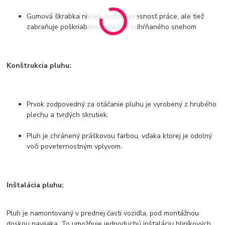
Gumová škrabka nielen zvyšuje presnosť práce, ale tiež
zabraňuje poškriabaniu povrchu odhŕňaného snehom
Konštrukcia pluhu:
Prvok zodpovedný za otáčanie pluhu je vyrobený z hrubého
plechu a tvrdých skrutiek.
Pluh je chránený práškovou farbou, vďaka ktorej je odolný
voči poveternostným vplyvom.
Inštalácia pluhu:
Pluh je namontovaný v prednej časti vozidla, pod montážnou
doskou navijaka. To umožňuje jednoduchú inštaláciu hliníkových