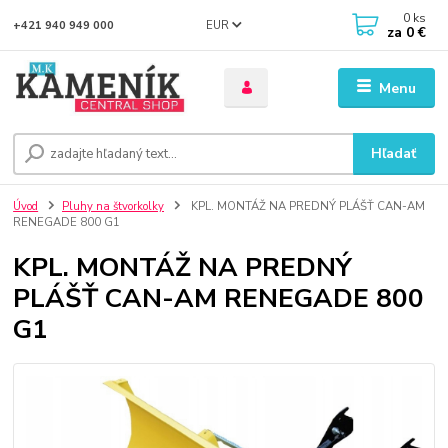
0
ks
EUR
+421 940 949 000
za
0 €
Menu
Hľadať
Úvod
Pluhy na štvorkolky
KPL. MONTÁŽ NA PREDNÝ PLÁŠŤ CAN-AM
RENEGADE 800 G1
KPL. MONTÁŽ NA PREDNÝ
PLÁŠŤ CAN-AM RENEGADE 800
G1