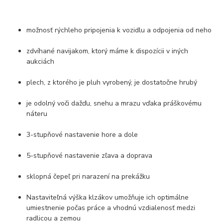
možnosť rýchleho pripojenia k vozidlu a odpojenia od neho
zdvíhané navijakom, ktorý máme k dispozícii v iných
aukciách
plech, z ktorého je pluh vyrobený, je dostatočne hrubý
je odolný voči dažďu, snehu a mrazu vďaka práškovému
náteru
3-stupňové nastavenie hore a dole
5-stupňové nastavenie zľava a doprava
sklopná čepeľ pri narazení na prekážku
Nastaviteľná výška klzákov umožňuje ich optimálne
umiestnenie počas práce a vhodnú vzdialenosť medzi
radlicou a zemou