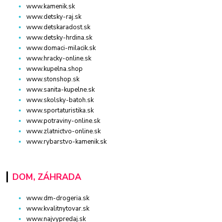
www.kamenik.sk
www.detsky-raj.sk
www.detskaradost.sk
www.detsky-hrdina.sk
www.domaci-milacik.sk
www.hracky-online.sk
www.kupelna.shop
www.stonshop.sk
www.sanita-kupelne.sk
www.skolsky-batoh.sk
www.sportaturistika.sk
www.potraviny-online.sk
www.zlatnictvo-online.sk
www.rybarstvo-kamenik.sk
DOM, ZÁHRADA
www.dm-drogeria.sk
www.kvalitnytovar.sk
www.najvypredaj.sk