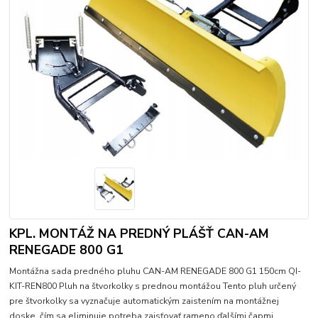
KPL. MONTÁŽ NA PREDNÝ PLÁŠŤ CAN-AM
RENEGADE 800 G1
Montážna sada predného pluhu CAN-AM RENEGADE 800 G1 150cm QI-
KIT-REN800 Pluh na štvorkolky s prednou montážou Tento pluh určený
pre štvorkolky sa vyznačuje automatickým zaistením na montážnej
doske, čím sa eliminuje potreba zaisťovať rameno ďalšími čapmi
.