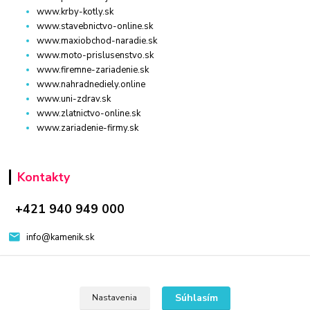
www.krby-kotly.sk
www.stavebnictvo-online.sk
www.maxiobchod-naradie.sk
www.moto-prislusenstvo.sk
www.firemne-zariadenie.sk
www.nahradnediely.online
www.uni-zdrav.sk
www.zlatnictvo-online.sk
www.zariadenie-firmy.sk
Kontakty
+421 940 949 000
info@kamenik.sk
Súhlasím
Nastavenia