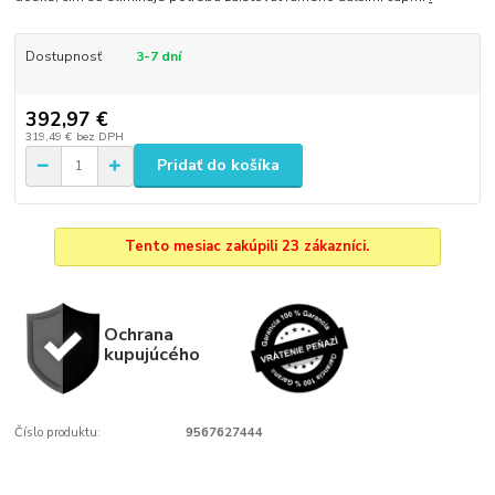
Dostupnosť
3-7 dní
392,97 €
319,49 €
bez DPH
Pridať do košíka
Tento mesiac zakúpili 23 zákazníci.
Ochrana
kupujúcého
Číslo produktu:
9567627444