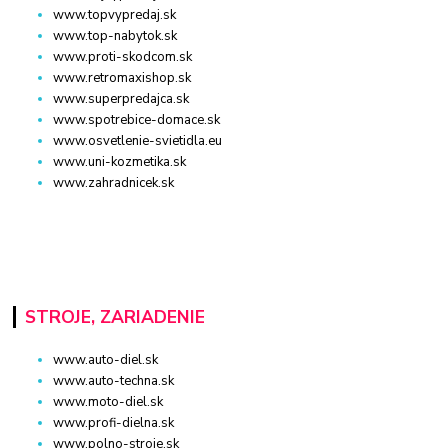
www.topvypredaj.sk
www.top-nabytok.sk
www.proti-skodcom.sk
www.retromaxishop.sk
www.superpredajca.sk
www.spotrebice-domace.sk
www.osvetlenie-svietidla.eu
www.uni-kozmetika.sk
www.zahradnicek.sk
STROJE, ZARIADENIE
www.auto-diel.sk
www.auto-techna.sk
www.moto-diel.sk
www.profi-dielna.sk
www.polno-stroje.sk